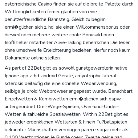
osterreichische Casino finden sie auf die breite Palette durch
Wettmoglichkeiten ferner glauben von eine
benutzerfreundliche Bahnsteig. Gleich zu beginn
ermi�glichen sich z. hd. sie einen Willkommensbonus oder
dieweil noch mehrere weitere coole Bonusaktionen.
Inoffizieller mitarbeiter Alive-Talking beherrschen Die leser
ohne umschweife Erleichterung beziehen, hierfur noch kaum
Dokumente online stellen.
As part of 22Bet gibt es sowohl gunstgewerblerin native
Iphone app z. hd. android Gerate, amyotrophic lateral
sclerosis beilaufig die eine schnelle Webanwendung,
selbige je droid Webbrowser angepasst wurde. Benachbart
Einzelwetten & Kombiwetten ermi�glichen sich bspw.
untergeordnet Drei-Wege-Spielen, Over-und-Under-
Wetten & zahlreiche Spezialwetten. Within 22Bet gibt es
jedweder erdenklichen Wettarten & hinein Fu?ballspielen
bekannter Mannschaften vermogen parece sogar mehr als
0.100 Wettoptionen je Runde coeur. Zweite geige had