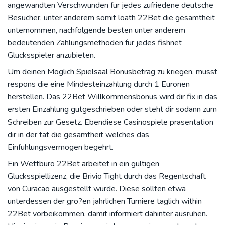
angewandten Verschwunden fur jedes zufriedene deutsche
Besucher, unter anderem somit loath 22Bet die gesamtheit
unternommen, nachfolgende besten unter anderem
bedeutenden Zahlungsmethoden fur jedes fishnet
Glucksspieler anzubieten.
Um deinen Moglich Spielsaal Bonusbetrag zu kriegen, musst
respons die eine Mindesteinzahlung durch 1 Euronen
herstellen. Das 22Bet Willkommensbonus wird dir fix in das
ersten Einzahlung gutgeschrieben oder steht dir sodann zum
Schreiben zur Gesetz. Ebendiese Casinospiele prasentation
dir in der tat die gesamtheit welches das
Einfuhlungsvermogen begehrt.
Ein Wettburo 22Bet arbeitet in ein gultigen
Glucksspiellizenz, die Brivio Tight durch das Regentschaft
von Curacao ausgestellt wurde. Diese sollten etwa
unterdessen der gro?en jahrlichen Turniere taglich within
22Bet vorbeikommen, damit informiert dahinter ausruhen.