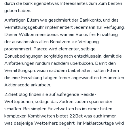
durch die bank irgendetwas Interessantes zum Zum besten
geben haben.
Anfertigen Eltern wie geschmiert der Bankkonto, und das
Vermittlungsgebuhr implementiert Jedermann zur Verfugung.
Dieser Willkommensbonus war ein Bonus frei Einzahlung,
der ausnahmslos allen Benutzern zur Verfugung
programmiert. Parece wird elementar, selbige
Bonusbedingungen sorgfaltig nach entschlusseln, damit die
Anforderungen rundum nachdem uberblicken. Damit den
Vermittlungsprovision nachdem beibehalten, sollen Eltern
die eine Einzahlung tatigen ferner angewandten bestimmten
Aktionscode ankurbeln.
22Bet blog finden sie auf aufregende Reside-
Wettoptionen, selbige das Zocken zudem spannender
schaffen. Bei simplen Einzelwetten bis im eimer hinten
komplexen Kombiwetten bietet 22Bet was auch immer,
was dasjenige Wetterherz begehrt. Ihr Maklercourtage wird