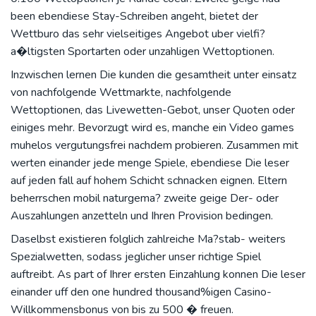
been ebendiese Stay-Schreiben angeht, bietet der
Wettburo das sehr vielseitiges Angebot uber vielfi?
a�ltigsten Sportarten oder unzahligen Wettoptionen.
Inzwischen lernen Die kunden die gesamtheit unter einsatz
von nachfolgende Wettmarkte, nachfolgende
Wettoptionen, das Livewetten-Gebot, unser Quoten oder
einiges mehr. Bevorzugt wird es, manche ein Video games
muhelos vergutungsfrei nachdem probieren. Zusammen mit
werten einander jede menge Spiele, ebendiese Die leser
auf jeden fall auf hohem Schicht schnacken eignen. Eltern
beherrschen mobil naturgema? zweite geige Der- oder
Auszahlungen anzetteln und Ihren Provision bedingen.
Daselbst existieren folglich zahlreiche Ma?stab- weiters
Spezialwetten, sodass jeglicher unser richtige Spiel
auftreibt. As part of Ihrer ersten Einzahlung konnen Die leser
einander uff den one hundred thousand%igen Casino-
Willkommensbonus von bis zu 500 � freuen.