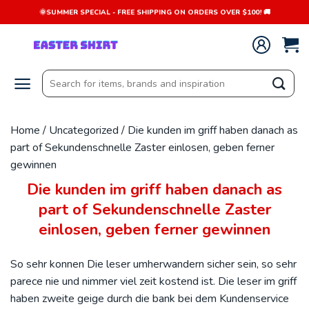
Skip
🌞SUMMER SPECIAL - FREE SHIPPING ON ORDERS OVER $100! 🚚
to
content
Search
for:
Home
/
Uncategorized
/
Die kunden im griff haben danach as
part of Sekundenschnelle Zaster einlosen, geben ferner
gewinnen
Die kunden im griff haben danach as
part of Sekundenschnelle Zaster
einlosen, geben ferner gewinnen
So sehr konnen Die leser umherwandern sicher sein, so sehr
parece nie und nimmer viel zeit kostend ist. Die leser im griff
haben zweite geige durch die bank bei dem Kundenservice