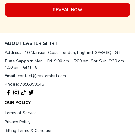
ABOUT EASTER SHIRT
Address:
10 Mansion Close, London, England, SW9 8QJ, GB
Time Support:
Mon – Fri: 9:00 am – 5:00 pm, Sat-Sun: 9:30 am –
4:00 pm , GMT -8
Email
:
contact@eastershirt.com
Phone:
7856399946
OUR POLICY
Terms of Service
Privacy Policy
Billing Terms & Condition