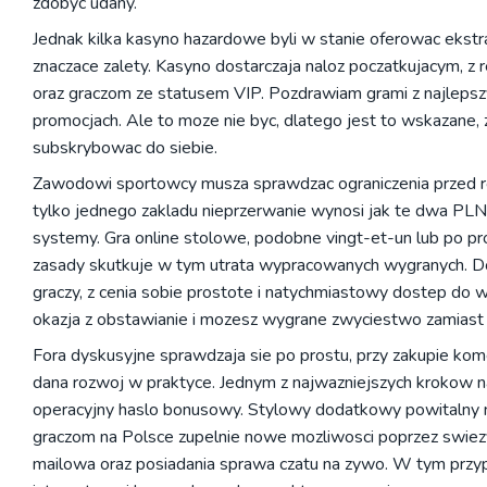
zdobyc udany.
Jednak kilka kasyno hazardowe byli w stanie oferowac ekstra 
znaczace zalety. Kasyno dostarczaja naloz poczatkujacym, z 
oraz graczom ze statusem VIP. Pozdrawiam grami z najlepszy
promocjach. Ale to moze nie byc, dlatego jest to wskazane,
subskrybowac do siebie.
Zawodowi sportowcy musza sprawdzac ograniczenia przed roz
tylko jednego zakladu nieprzerwanie wynosi jak te dwa PLN 
systemy. Gra online stolowe, podobne vingt-et-un lub po pr
zasady skutkuje w tym utrata wypracowanych wygranych. D
graczy, z cenia sobie prostote i natychmiastowy dostep do w
okazja z obstawianie i mozesz wygrane zwyciestwo zamiast
Fora dyskusyjne sprawdzaja sie po prostu, przy zakupie kome
dana rozwoj w praktyce. Jednym z najwazniejszych krokow na
operacyjny haslo bonusowy. Stylowy dodatkowy powitalny
graczom na Polsce zupelnie nowe mozliwosci poprzez swie
mailowa oraz posiadania sprawa czatu na zywo. W tym przypa