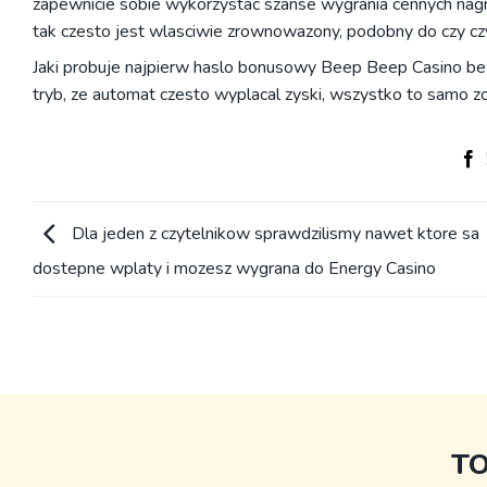
zapewnicie sobie wykorzystac szanse wygrania cennych nag
tak czesto jest wlasciwie zrownowazony, podobny do czy 
Jaki probuje najpierw haslo bonusowy Beep Beep Casino bez 
tryb, ze automat czesto wyplacal zyski, wszystko to samo z
Dla jeden z czytelnikow sprawdzilismy nawet ktore sa
dostepne wplaty i mozesz wygrana do Energy Casino
T