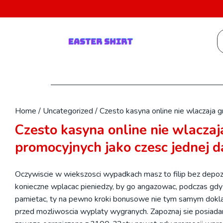
Skip
to
content
S
fo
Home
/
Uncategorized
/
Czesto kasyna online nie wlaczaja g
Czesto kasyna online nie wlaczaj
promocyjnych jako czesc jednej da
Oczywiscie w wiekszosci wypadkach masz to filip bez depozytu
konieczne wplacac pieniedzy, by go angazowac, podczas gd
pamietac, ty na pewno kroki bonusowe nie tym samym doklad
przed mozliwoscia wyplaty wygranych. Zapoznaj sie posiada