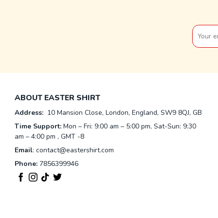
ABOUT EASTER SHIRT
Address:
10 Mansion Close, London, England, SW9 8QJ, GB
Time Support:
Mon – Fri: 9:00 am – 5:00 pm, Sat-Sun: 9:30
am – 4:00 pm , GMT -8
Email
:
contact@eastershirt.com
Phone:
7856399946