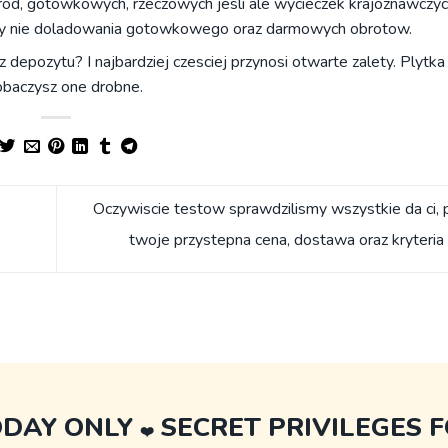
rod, gotowkowych, rzeczowych jesli ale wycieczek krajoznawczy
czy nie doladowania gotowkowego oraz darmowych obrotow.
depozytu? I najbardziej czesciej przynosi otwarte zalety. Plytk
obaczysz one drobne.
Oczywiscie testow sprawdzilismy wszystkie da ci, 
twoje przystepna cena, dostawa oraz kryteria
ODAY ONLY
SECRET PRIVILEGES 
❤️