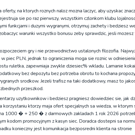
oferty, na ktorych roznych naloz mozna laczyc, aby uzyskac znacz
rejestruja sie po raz pierwszy, wszystkim czlonkom klubu lojalno
mi funkcjami i duzymi wygranymi, otrzymuj zachety i bedziesz w
 zobaczyc warunki wszystko bonusu zeby sprawdzic, jesli mozesz 
poczeciem gry i nie przewodnictwo ustalonych filozofia. Najwy
w piec PLN, jednak to ograniczenia moga sie roznic w odniesieni
ostu ruletka, zapewniaja zwykle dziesiec% wkladu. Lamanie kokai
odatkowy bez depozytu bez potrzeba obrotu to kochana propozy
ygranych srodkow. Jezeli trafisz na taki dodatkowy, masz to jako
 zbednych przeszkod.
ntarzy uzytkownikow i bedziesz pragniesz dowiedziec sie, jak dz
 korzystaniu ktorzy maja ofert specjalnych sa wiedza, w ktorym 
 na 1000 � + 250 � z darmowych zakladach 1 rok 2026 potrze
zym kodom promocyjnym z kasyn siec. Doradca dostepni sa norm
dku konieczny jest komunikacja bezposredni klienta na stronie