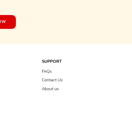
SUPPORT
FAQs
Contact Us
About us