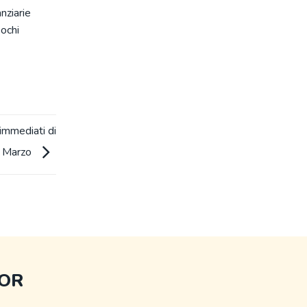
nziarie
pochi
 immediati di
Marzo
FOR