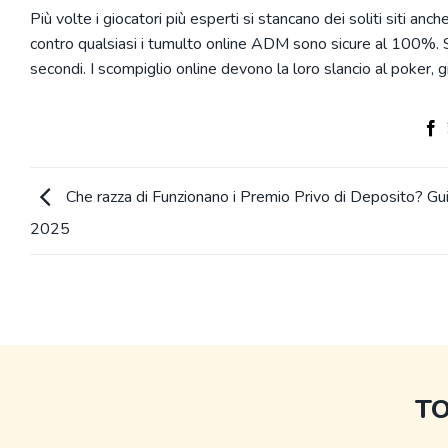
Più volte i giocatori più esperti si stancano dei soliti siti an
contro qualsiasi i tumulto online ADM sono sicure al 100%. S
secondi. I scompiglio online devono la loro slancio al poker, g
Che razza di Funzionano i Premio Privo di Deposito? Gu
2025
T