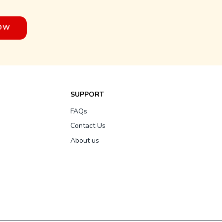
SUPPORT
FAQs
Contact Us
About us