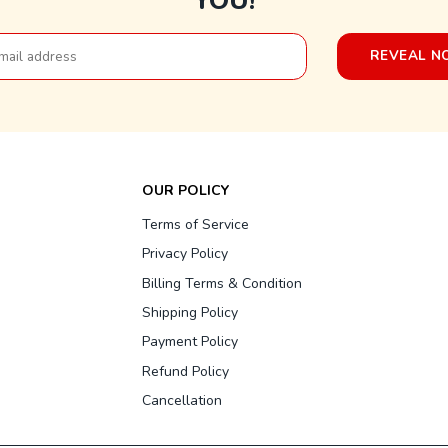
YOU!
OUR POLICY
Terms of Service
Privacy Policy
Billing Terms & Condition
Shipping Policy
Payment Policy
Refund Policy
Cancellation