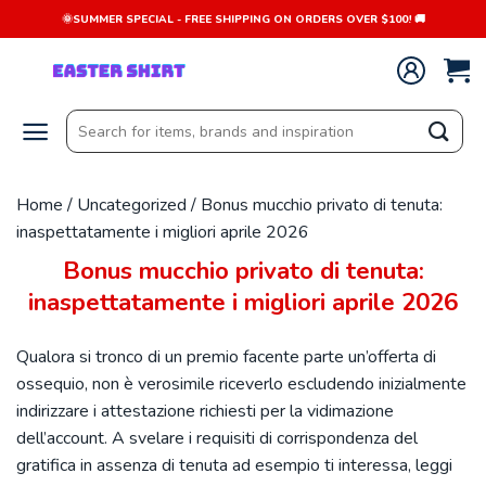
Skip
🌞SUMMER SPECIAL - FREE SHIPPING ON ORDERS OVER $100! 🚚
to
content
Search
for:
Home
/
Uncategorized
/
Bonus mucchio privato di tenuta:
inaspettatamente i migliori aprile 2026
Bonus mucchio privato di tenuta:
inaspettatamente i migliori aprile 2026
Qualora si tronco di un premio facente parte un’offerta di
ossequio, non è verosimile riceverlo escludendo inizialmente
indirizzare i attestazione richiesti per la vidimazione
dell’account. A svelare i requisiti di corrispondenza del
gratifica in assenza di tenuta ad esempio ti interessa, leggi