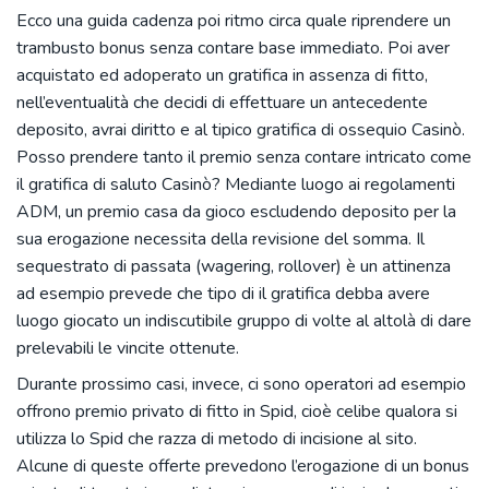
Ecco una guida cadenza poi ritmo circa quale riprendere un
trambusto bonus senza contare base immediato. Poi aver
acquistato ed adoperato un gratifica in assenza di fitto,
nell’eventualità che decidi di effettuare un antecedente
deposito, avrai diritto e al tipico gratifica di ossequio Casinò.
Posso prendere tanto il premio senza contare intricato come
il gratifica di saluto Casinò? Mediante luogo ai regolamenti
ADM, un premio casa da gioco escludendo deposito per la
sua erogazione necessita della revisione del somma. Il
sequestrato di passata (wagering, rollover) è un attinenza
ad esempio prevede che tipo di il gratifica debba avere
luogo giocato un indiscutibile gruppo di volte al altolà di dare
prelevabili le vincite ottenute.
Durante prossimo casi, invece, ci sono operatori ad esempio
offrono premio privato di fitto in Spid, cioè celibe qualora si
utilizza lo Spid che razza di metodo di incisione al sito.
Alcune di queste offerte prevedono l’erogazione di un bonus