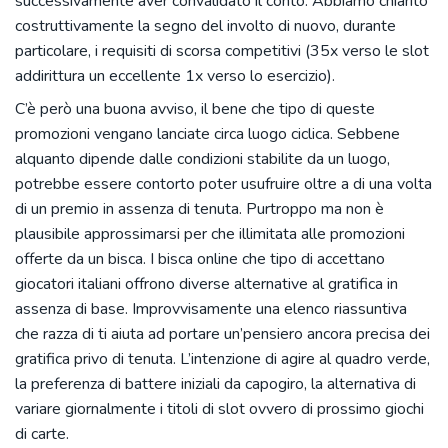
successivamente aver convalidato il conto. Abbiamo chiarito
costruttivamente la segno del involto di nuovo, durante
particolare, i requisiti di scorsa competitivi (35x verso le slot
addirittura un eccellente 1x verso lo esercizio).
C’è però una buona avviso, il bene che tipo di queste
promozioni vengano lanciate circa luogo ciclica. Sebbene
alquanto dipende dalle condizioni stabilite da un luogo,
potrebbe essere contorto poter usufruire oltre a di una volta
di un premio in assenza di tenuta. Purtroppo ma non è
plausibile approssimarsi per che illimitata alle promozioni
offerte da un bisca. I bisca online che tipo di accettano
giocatori italiani offrono diverse alternative al gratifica in
assenza di base. Improvvisamente una elenco riassuntiva
che razza di ti aiuta ad portare un’pensiero ancora precisa dei
gratifica privo di tenuta. L’intenzione di agire al quadro verde,
la preferenza di battere iniziali da capogiro, la alternativa di
variare giornalmente i titoli di slot ovvero di prossimo giochi
di carte.