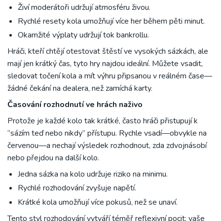
Živí moderátoři udržují atmosféru živou.
Rychlé resety kola umožňují více her během pěti minut.
Okamžité výplaty udržují tok bankrollu.
Hráči, kteří chtějí otestovat štěstí ve vysokých sázkách, ale
mají jen krátký čas, tyto hry najdou ideální. Můžete vsadit,
sledovat točení kola a mít výhru připsanou v reálném čase—
žádné čekání na dealera, než zamíchá karty.
Časování rozhodnutí ve hrách naživo
Protože je každé kolo tak krátké, často hráči přistupují k
“sázím teď nebo nikdy” přístupu. Rychle vsadí—obvykle na
červenou—a nechají výsledek rozhodnout, zda zdvojnásobí
nebo přejdou na další kolo.
Jedna sázka na kolo udržuje riziko na minimu.
Rychlé rozhodování zvyšuje napětí.
Krátké kola umožňují více pokusů, než se unaví.
Tento styl rozhodování vytváří téměř reflexivní pocit; vaše