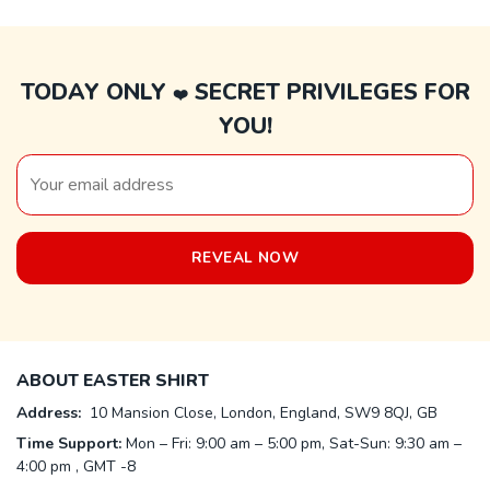
TODAY ONLY
SECRET PRIVILEGES FOR
❤️
YOU!
ABOUT EASTER SHIRT
Address:
10 Mansion Close, London, England, SW9 8QJ, GB
Time Support:
Mon – Fri: 9:00 am – 5:00 pm, Sat-Sun: 9:30 am –
4:00 pm , GMT -8