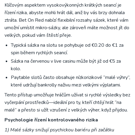
Klíčovým aspektem vysokovýkonných krátkých seancí je
řízení rizika, abyste mohli hrát dál, aniž by vás brzy dohnala
ztráta.
Bet On Red
nabízí flexibilní rozsahy sázek, které vám
umožní umístit mikro‑sázky, ale zároveň máte možnost jít do
velkých, pokud vám štěstí přeje.
Typická sázka na slotu se pohybuje od €0.20 do €1 za
spin během rychlých seancí.
Sázka na červenou v live casinu může být již od €5 za
kolo.
Paytable slotů často obsahuje nízkorizikové “malé výhry”,
které udržují bankrolly naživu mezi velkými výplatami.
Tento přístup umožňuje hráčům užívat si rychlé výsledky bez
vyčerpání prostředků—ideální pro ty, kteří chtějí hrát “na
malé” a přesto si užít vzrušení z velkých výher, když přijdou.
Psychologie řízení kontrolovaného rizika
1) Malé sázky snižují psychickou bariéru při začátku