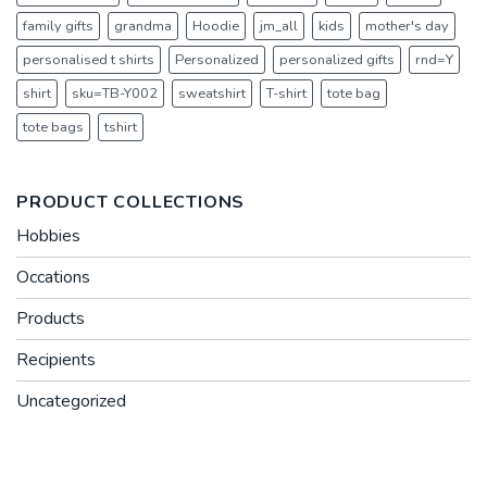
family gifts
grandma
Hoodie
jm_all
kids
mother's day
personalised t shirts
Personalized
personalized gifts
rnd=Y
shirt
sku=TB-Y002
sweatshirt
T-shirt
tote bag
tote bags
tshirt
PRODUCT COLLECTIONS
Hobbies
Occations
Products
Recipients
Uncategorized