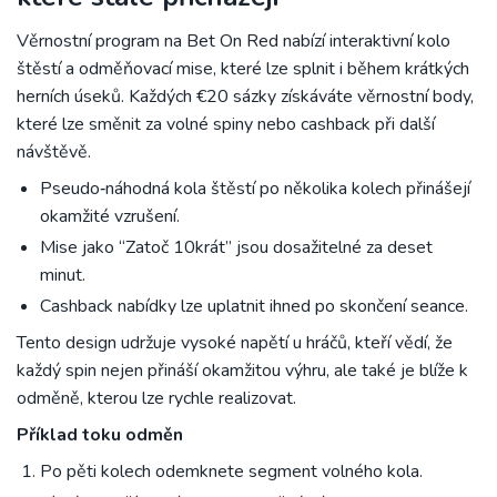
Věrnostní program na Bet On Red nabízí interaktivní kolo
štěstí a odměňovací mise, které lze splnit i během krátkých
herních úseků. Každých €20 sázky získáváte věrnostní body,
které lze směnit za volné spiny nebo cashback při další
návštěvě.
Pseudo‑náhodná kola štěstí po několika kolech přinášejí
okamžité vzrušení.
Mise jako “Zatoč 10krát” jsou dosažitelné za deset
minut.
Cashback nabídky lze uplatnit ihned po skončení seance.
Tento design udržuje vysoké napětí u hráčů, kteří vědí, že
každý spin nejen přináší okamžitou výhru, ale také je blíže k
odměně, kterou lze rychle realizovat.
Příklad toku odměn
Po pěti kolech odemknete segment volného kola.