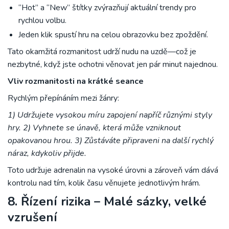
“Hot” a “New” štítky zvýrazňují aktuální trendy pro
rychlou volbu.
Jeden klik spustí hru na celou obrazovku bez zpoždění.
Tato okamžitá rozmanitost udrží nudu na uzdě—což je
nezbytné, když jste ochotni věnovat jen pár minut najednou.
Vliv rozmanitosti na krátké seance
Rychlým přepínáním mezi žánry:
1) Udržujete vysokou míru zapojení napříč různými styly
hry.
2) Vyhnete se únavě, která může vzniknout
opakovanou hrou.
3) Zůstáváte připraveni na další rychlý
náraz, kdykoliv přijde.
Toto udržuje adrenalin na vysoké úrovni a zároveň vám dává
kontrolu nad tím, kolik času věnujete jednotlivým hrám.
8. Řízení rizika – Malé sázky, velké
vzrušení