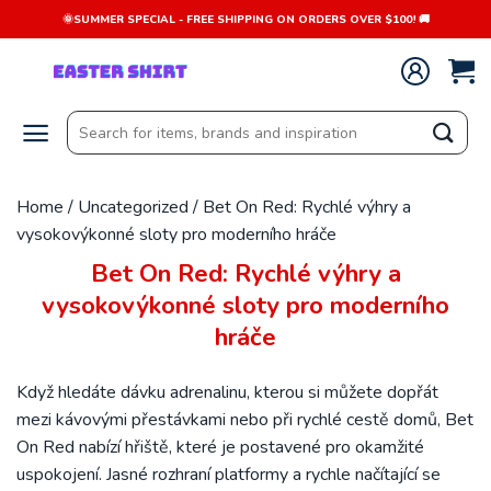
Skip
🌞SUMMER SPECIAL - FREE SHIPPING ON ORDERS OVER $100! 🚚
to
content
Search
for:
Home
/
Uncategorized
/
Bet On Red: Rychlé výhry a
vysokovýkonné sloty pro moderního hráče
Bet On Red: Rychlé výhry a
vysokovýkonné sloty pro moderního
hráče
Když hledáte dávku adrenalinu, kterou si můžete dopřát
mezi kávovými přestávkami nebo při rychlé cestě domů,
Bet
On Red
nabízí hřiště, které je postavené pro okamžité
uspokojení. Jasné rozhraní platformy a rychle načítající se