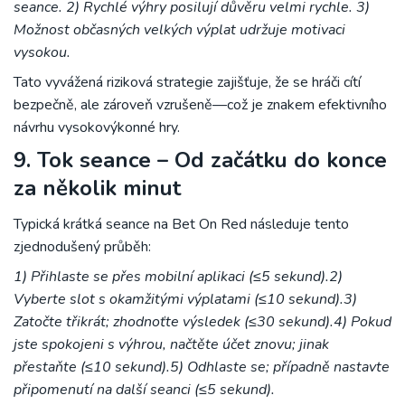
seance.
2) Rychlé výhry posilují důvěru velmi rychle.
3)
Možnost občasných velkých výplat udržuje motivaci
vysokou.
Tato vyvážená riziková strategie zajišťuje, že se hráči cítí
bezpečně, ale zároveň vzrušeně—což je znakem efektivního
návrhu vysokovýkonné hry.
9. Tok seance – Od začátku do konce
za několik minut
Typická krátká seance na Bet On Red následuje tento
zjednodušený průběh:
1) Přihlaste se přes mobilní aplikaci (≤5 sekund).
2)
Vyberte slot s okamžitými výplatami (≤10 sekund).
3)
Zatočte třikrát; zhodnoťte výsledek (≤30 sekund).
4) Pokud
jste spokojeni s výhrou, načtěte účet znovu; jinak
přestaňte (≤10 sekund).
5) Odhlaste se; případně nastavte
připomenutí na další seanci (≤5 sekund).