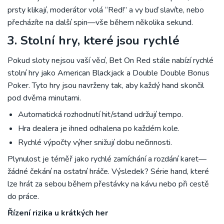
prsty klikají, moderátor volá “Red!” a vy buď slavíte, nebo
přecházíte na další spin—vše během několika sekund.
3. Stolní hry, které jsou rychlé
Pokud sloty nejsou vaší věcí, Bet On Red stále nabízí rychlé
stolní hry jako American Blackjack a Double Double Bonus
Poker. Tyto hry jsou navrženy tak, aby každý hand skončil
pod dvěma minutami.
Automatická rozhodnutí hit/stand udržují tempo.
Hra dealera je ihned odhalena po každém kole.
Rychlé výpočty výher snižují dobu nečinnosti.
Plynulost je téměř jako rychlé zamíchání a rozdání karet—
žádné čekání na ostatní hráče. Výsledek? Série hand, které
lze hrát za sebou během přestávky na kávu nebo při cestě
do práce.
Řízení rizika u krátkých her