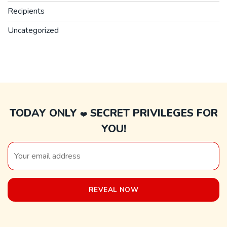
Recipients
Uncategorized
TODAY ONLY
SECRET PRIVILEGES FOR
❤️
YOU!