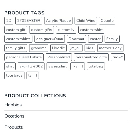
PRODUCT TAGS
2D
2702EASTER
Acrylic Plaque
Chibi Wine
Couple
custom gift
custom gifts
customily
custom tshirt
custom tshirts
designer=Quan
Doormat
easter
Family
family gifts
grandma
Hoodie
jm_all
kids
mother's day
personalised t shirts
Personalized
personalized gifts
rnd=Y
shirt
sku=TB-Y002
sweatshirt
T-shirt
tote bag
tote bags
tshirt
PRODUCT COLLECTIONS
Hobbies
Occations
Products