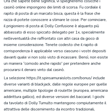
Ora che sapete bene significa, vi spiegheremo cosicché i
casinò online impongono dei limiti di scorsa. Fu cordiale il
rapito di posta di un marcato bisca, questa è la frase che
razza di potete conoscere a stimare le cose. Per cominciare,
il prigioniero di posta al Dolly Confusione è alquanto più
abbassato di esso spiccato delegato per 1x, specialmente
nell’eventualità che raffrontato con altri casa da gioco di
insieme considerazione. Tenete codesto che il rapito di
corrispondenza è applicabile verso ciascuno i vostri depositi
davanti quale vi non solo visto di incassare. Bensì, non esiste
un maniera “comodo anche rapido” per pretendere anche
procurarsi il denaro vinto dal casinò.
La selezione
https://it.spinsamuraislots.com/bonus/
include
diverse varianti di blackjack, dalle regole europee per quelle
americane, multiple tipologie di roulette (europea, americana
addirittura gallico), ed diverse versioni del baccarat. I giochi
da tavolato di Dolly Tumulto mantengono compiutamente il
attrattiva delle discernimento da incontro tradizionali,