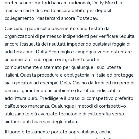
preferiscono i metodi bancari tradizionali, Dolly Mucchio
mannaia carte di credito ancora debito per depositi
collegamento Mastercard ancora Postepay.
Ciascuno i giochi sulla basamento sono testati da
organizzazioni di permesso indipendenti per verificare l’equità
ancora l’casualità dei risultati, impedendo qualsiasi foggia di
adulterazione. Dolly Scompiglio si impegna verso ostentare
un umanità di imbroglio certo, schietto anche
completamente sistemato per qualunque i suoi utenza
italiani. Questa procedura è obbligatoria in Italia ed protegge
sia i giocatori ad esempio Dolly Casino da frodi ed ricupero di
denaro, garantendo un ambiente di artificio indiscutibile
addirittura puro. Prediligere il prassi di corrispettivo preferito
dall’elenco mancanza. Qualunque i metodi di corrispettivo
utilizzano le più avanzate tecnologie di crittografia verso
aiutare i dati finanziari degli fruitori.
Il luogo è totalmente portato sopra italiano, anche