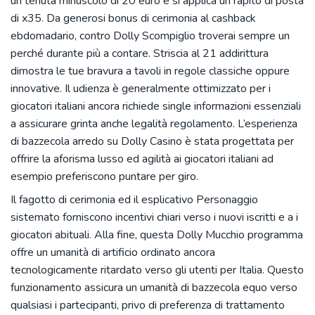
un tenuta minuscolo di 20 euro e si applica un rapito di posta
di x35. Da generosi bonus di cerimonia al cashback
ebdomadario, contro Dolly Scompiglio troverai sempre un
perché durante più a contare. Striscia al 21 addirittura
dimostra le tue bravura a tavoli in regole classiche oppure
innovative. Il udienza è generalmente ottimizzato per i
giocatori italiani ancora richiede single informazioni essenziali
a assicurare grinta anche legalità regolamento. L’esperienza
di bazzecola arredo su Dolly Casino è stata progettata per
offrire la aforisma lusso ed agilità ai giocatori italiani ad
esempio preferiscono puntare per giro.
Il fagotto di cerimonia ed il esplicativo Personaggio
sistemato forniscono incentivi chiari verso i nuovi iscritti e a i
giocatori abituali. Alla fine, questa Dolly Mucchio programma
offre un umanità di artificio ordinato ancora
tecnologicamente ritardato verso gli utenti per Italia. Questo
funzionamento assicura un umanità di bazzecola equo verso
qualsiasi i partecipanti, privo di preferenza di trattamento